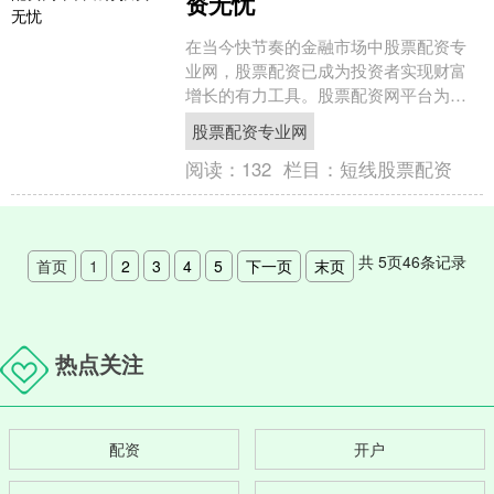
资无忧
在当今快节奏的金融市场中股票配资专
业网，股票配资已成为投资者实现财富
增长的有力工具。股票配资网平台为投
资者提供了一个便捷的平台，让他们可
股票配资专业网
以利用杠杆效应放大投资回....
阅读：
132
栏目：
短线股票配资
共
5
页
46
条记录
首页
1
2
3
4
5
下一页
末页
热点关注
配资
开户